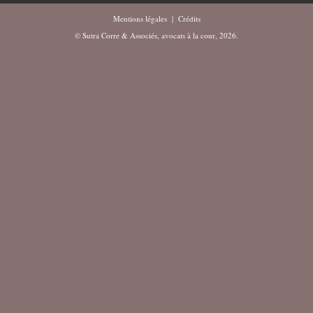
Mentions légales
|
Crédits
© Sutra Corre & Associés, avocats à la cour, 2026.