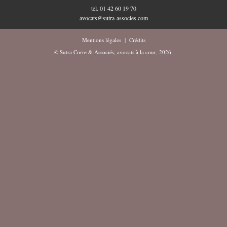
tel. 01 42 60 19 70
avocats@sutra-associes.com
Mentions légales
|
Crédits
© Sutra Corre & Associés, avocats à la cour, 2026.